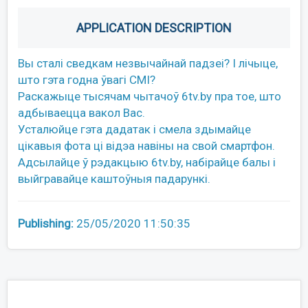
APPLICATION DESCRIPTION
Вы сталі сведкам незвычайнай падзеі? І лічыце,
што гэта годна ўвагі СМІ?
Раскажыце тысячам чытачоў 6tv.by пра тое, што
адбываецца вакол Вас.
Усталюйце гэта дадатак і смела здымайце
цікавыя фота ці відэа навіны на свой смартфон.
Адсылайце ў рэдакцыю 6tv.by, набірайце балы і
выйгравайце каштоўныя падарункі.
Publishing:
25/05/2020 11:50:35