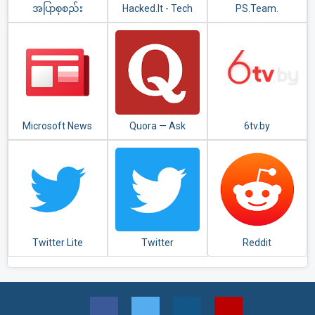
အပြာစုစည်း
Hacked.It - Tech
PS.Team.
မှု(Apyar
News Reader
Collection)
Microsoft News
Quora — Ask
6tv.by
Questions, Get
Answers
Twitter Lite
Twitter
Reddit