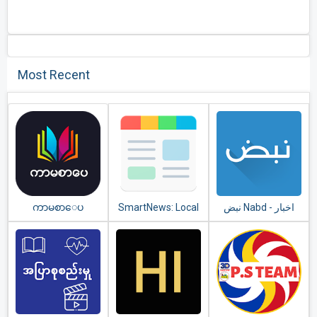
Most Recent
ကာမစာေပ
SmartNews: Local
نبض Nabd - اخبار
Breaking News