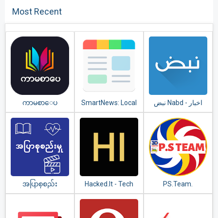
Most Recent
ကာမစာေပ
SmartNews: Local
نبض Nabd - اخبار
Breaking News
အပြာစုစည်း
Hacked.It - Tech
PS.Team.
မှု(Apyar
News Reader
Collection)