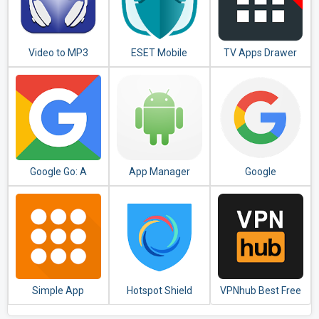
Video to MP3
ESET Mobile
TV Apps Drawer
Converter - MP3
Security &
Free
Tagger
Antivirus
Google Go: A
App Manager
Google
lighter, faster way
to search
Simple App
Hotspot Shield
VPNhub Best Free
Launcher - Launch
Free VPN Proxy &
Unlimited VPN -