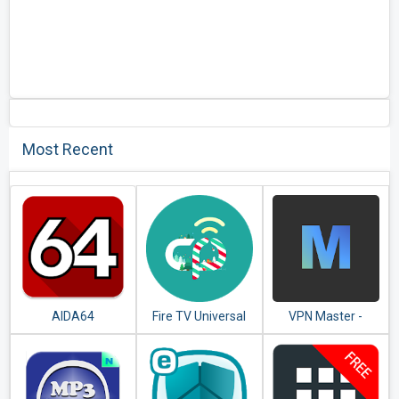
Most Recent
AIDA64
Fire TV Universal
VPN Master -
Remote Android
Unlimited VPN
TV KODI CetusPlay
Proxy