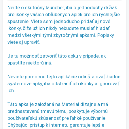
Neide o skutočný launcher, iba o jednoduchý držiak
pre ikonky vašich obľúbených apiek pre ich rýchlejšie
spustenie. Viete sem jednoducho pridať aj nové
ikonky, čiže už ich nikdy nebudete musieť hľadať
medzi všetkými tými zbytočnými apkami. Popisky
viete aj upraviť.
Je tu možnosť zatvoriť túto apku v prípade, ak
spustíte niektorú inú.
Neviete pomocou tejto aplikácie odinštalovať žiadne
systémové apky, iba odstrániť ich ikonky a ignorovať
ich.
Táto apka je založená na Material dizajne a má
prednastavenú tmavú tému, poskytuje výbornú
používateľskú skúsenosť pre ľahké používanie.
Chýbajúci prístup k internetu garantuje lepšie